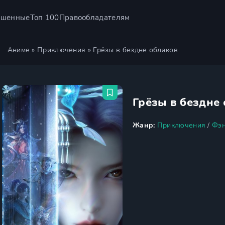
ршенные
Топ 100
Правообладателям
Аниме
»
Приключения
» Грёзы в бездне облаков
Грёзы в бездне
Жанр:
Приключения
/
Фэн