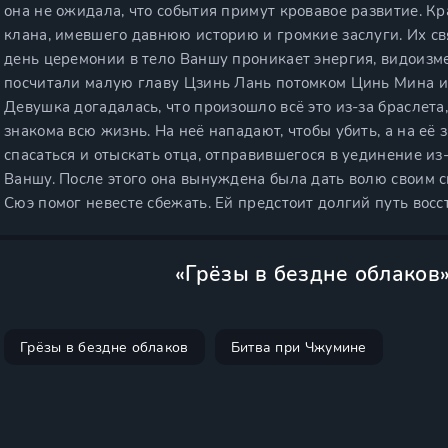
она не ожидала, что события примут кровавое развитие. К
клана, имевшего давнюю историю и громкие заслуги. Их св
день церемонии в тело Ваншу проникает энергия, видоизм
посчитали малую главу Цзинь Лань потомком Цинь Мина и
Девушка догадалась, что произошло всё это из-за браслета
знакома всю жизнь. На неё нападают, чтобы убить, а на её 
спасаться и отыскать отца, отправившегося в уединение из
Ваншу. После этого она вынуждена была дать волю своим 
Сюэ помог невесте сбежать. Ей предстоит долгий путь вос
«Грёзы в бездне облаков
Грёзы в бездне облаков
Битва при Чжумине