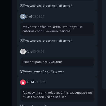
Путешествие отверженной святой
D
dim6
03.08.26
отоме тег добавьте. имхо- стандартные
бабские сопли. никаких плюсов!
Путешествие отверженной святой
Котэ
03.08.26
Мне понравился мультик!
Божественный сад Кусуноки
B
Bublik
02.08.26
Где озвучка анилиберти, бл*ть озвучивают по
30 лет пиздец х*й дождëшся