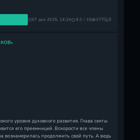
07 дек 2025, 14:24
8.3 / 10
377
0
АКОВ»
кого уровня духовного развития. Глава секты
овится его преемницей. Вскорости все члены
на вознамерилась продолжить свой путь. А ведь