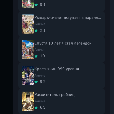
9.1
Рыцарь-скелет вступает в параллельный мир 2 сезон
Аниме
9.1
Спустя 10 лет я стал легендой
Аниме
10
Крестьянин 999 уровня
Аниме
9.2
Расхититель гробниц
Аниме
6.9