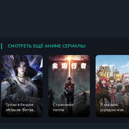
СМОТРЕТЬ ЕЩЁ АНИМЕ СЕРИАЛЫ:
Грёзы в бездне
Странники
Я сказала,
облаков: Битва
пепла
усредни мои
при Чжумине
способности!