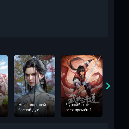
Несравненный
Лучший зять
Лучший 
боевой дух
всех времён 1
всех вре
сезон
сезон