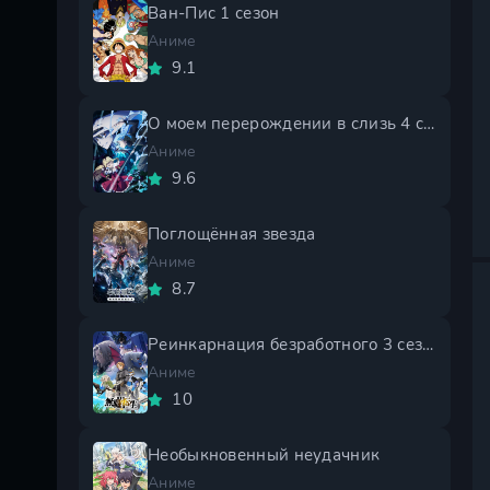
Ван-Пис 1 сезон
Аниме
9.1
О моем перерождении в слизь 4 сезон
Аниме
9.6
Поглощённая звезда
Аниме
8.7
Реинкарнация безработного 3 сезон
Аниме
10
Необыкновенный неудачник
Аниме