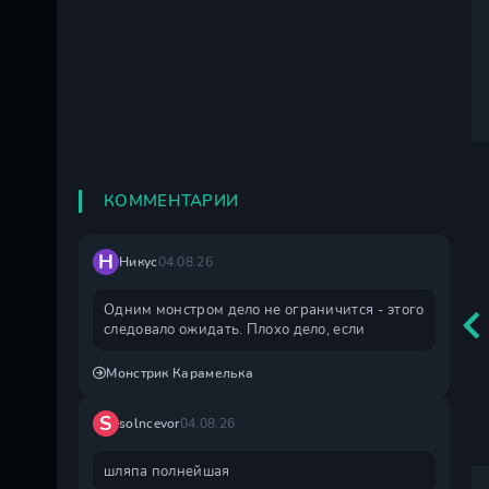
КОММЕНТАРИИ
Н
Никус
04.08.26
Одним монстром дело не ограничится - этого
следовало ожидать. Плохо дело, если
Монстрик Карамелька
S
solncevor
04.08.26
шляпа полнейшая