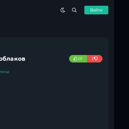
Войти
 облаков
10
2
тези